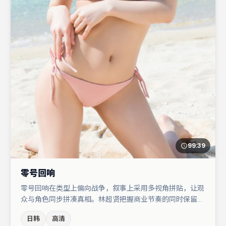
99:39
零号回响
零号回响在类型上偏向战争，叙事上采用多视角拼贴，让观
众与角色同步拼凑真相。林超贤把握商业节奏的同时保留人
物弧光，高潮戏信息密度高但不显凌乱。主演阵容包括杨
日韩
高清
幂、周冬雨、裴斗娜等，角色动机前后呼应，适合喜欢抠台