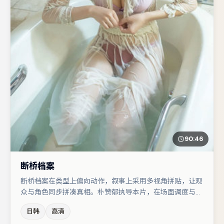
90:46
断桥档案
断桥档案在类型上偏向动作，叙事上采用多视角拼贴，让观
众与角色同步拼凑真相。朴赞郁执导本片，在场面调度与表
演节奏上保持一贯作者性，关键场次留白得当。主演阵容包
日韩
高清
括秦海璐、段奕宏、小松菜奈等，角色动机前后呼应，适合