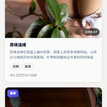
88:47
异境追缉
异境追缉在类型上偏向犯罪，叙事上采用多视角拼贴，让观
众与角色同步拼凑真相。朴赞郁把握商业节奏的同时保留人
物弧光，高潮戏信息密度高但不显凌乱。主演阵容包括张子
日韩
高清
枫、金高银、大鹏等，角色动机前后呼应，适合喜欢抠台词
与伏笔的观众。若你偏爱强类型与清晰主线，这部作品值得
5.3万
76个月前
关注。
最新