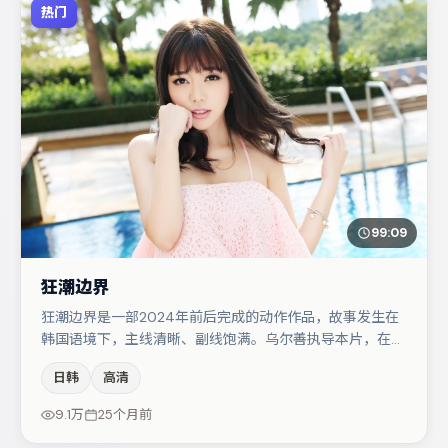
热门
99:09
狂潮边界
狂潮边界是一部2024年前后完成的动作作品，故事发生在
韩国语境下，主线清晰、副线饱满。乌尔善执导本片，在场
面调度与表演节奏上保持一贯作者性，关键场次留白得当。
日韩
高清
主演阵容包括易烊千玺、孔刘、张子枫等，角色动机前后呼
应，适合喜欢抠台词与伏笔的观众。若你偏爱强类型与清晰
9.1万
25个月前
主线，这部作品值得关注。