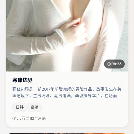
99:23
寒锋边界
寒锋边界是一部2017年前后完成的冒险作品，故事发生在美
国语境下，主线清晰、副线饱满。毕赣执导本片，在场面调
度与表演节奏上保持一贯作者性，关键场次留白得当。主演
日韩
高清
阵容包括胡歌、菅田将晖、秦海璐等，角色动机前后呼应，
适合喜欢抠台词与伏笔的观众。节奏紧凑、反转有度，值得
3.3万
112个月前
列入片单。