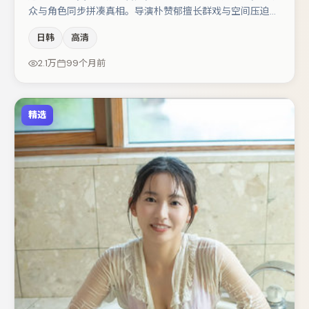
众与角色同步拼凑真相。导演朴赞郁擅长群戏与空间压迫
感，本片在视听语言上与题材形成互文。于和伟与张译的对
日韩
高清
手戏构成全片情感锚点，周冬雨则以细节塑造推动谜题层层
揭开。若你偏爱强类型与清晰主线，这部作品值得关注。
2.1万
99个月前
精选