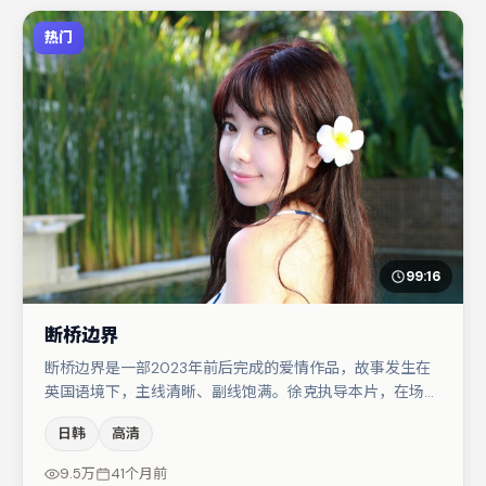
热门
99:16
断桥边界
断桥边界是一部2023年前后完成的爱情作品，故事发生在
英国语境下，主线清晰、副线饱满。徐克执导本片，在场面
调度与表演节奏上保持一贯作者性，关键场次留白得当。文
日韩
高清
淇在片中承担叙事驱动，杨幂、小松菜奈分别提供反差与喜
剧/悬疑调剂（视场次而定）。节奏紧凑、反转有度，值得
9.5万
41个月前