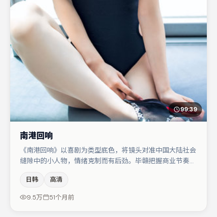
99:39
南港回响
《南港回响》以喜剧为类型底色，将镜头对准中国大陆社会
缝隙中的小人物，情绪克制而有后劲。毕赣把握商业节奏的
同时保留人物弧光，高潮戏信息密度高但不显凌乱。廖凡在
日韩
高清
片中承担叙事驱动，沈腾、章子怡分别提供反差与喜剧/悬
疑调剂（视场次而定）。整体完成度较高，适合周末一口气
9.5万
51个月前
追完。