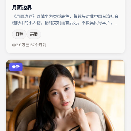
月面边界
《月面边界》以战争为类型底色，将镜头对准中国台湾社会
缝隙中的小人物，情绪克制而有后劲。奉俊昊执导本片，在
场面调度与表演节奏上保持一贯作者性，关键场次留白得
日韩
高清
当。任素汐与段奕宏的对手戏构成全片情感锚点，白宇则以
细节塑造推动谜题层层揭开。节奏紧凑、反转有度，值得列
2.9万
137个月前
入片单。
最新