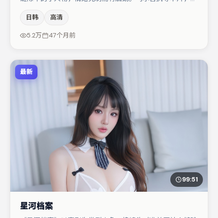
场面调度与表演节奏上保持一贯作者性，关键场次留白得
日韩
高清
当。章子怡与秦海璐的对手戏构成全片情感锚点，弗洛伦丝
·皮尤则以细节塑造推动谜题层层揭开。整体完成度较高，
5.2万
47个月前
适合周末一口气追完。
最新
99:51
星河档案