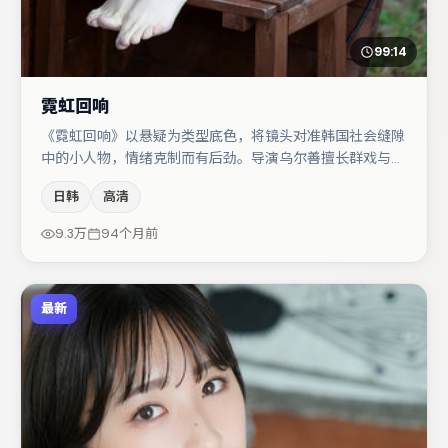
99:14
霓虹回响
《霓虹回响》以悬疑为类型底色，将镜头对准韩国社会缝隙
中的小人物，情绪克制而有后劲。导演乌尔善擅长群戏与空
间压迫感，本片在视听语言上与题材形成互文。桂纶镁在片
日韩
高清
中承担叙事驱动，河正宇、肖央分别提供反差与喜剧/悬疑
调剂（视场次而定）。若你偏爱强类型与清晰主线，这部作
9.3万
94个月前
品值得关注。
最新