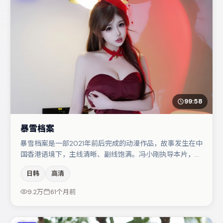
99:58
暴雪档案
暴雪档案是一部2021年前后完成的动漫作品，故事发生在中
国香港语境下，主线清晰、副线饱满。冯小刚执导本片，在
场面调度与表演节奏上保持一贯作者性，关键场次留白得
日韩
高清
当。小松菜奈在片中承担叙事驱动，易烊千玺、王千源分别
提供反差与喜剧/悬疑调剂（视场次而定）。整体完成度较
9.2万
61个月前
高，适合周末一口气追完。