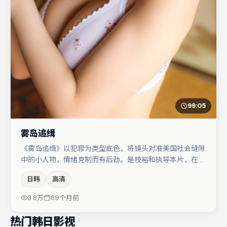
99:05
雾岛追缉
《雾岛追缉》以犯罪为类型底色，将镜头对准美国社会缝隙
中的小人物，情绪克制而有后劲。是枝裕和执导本片，在场
面调度与表演节奏上保持一贯作者性，关键场次留白得当。
日韩
高清
周迅与菅田将晖的对手戏构成全片情感锚点，谭卓则以细节
塑造推动谜题层层揭开。节奏紧凑、反转有度，值得列入片
3.8万
89个月前
单。
热门韩日影视