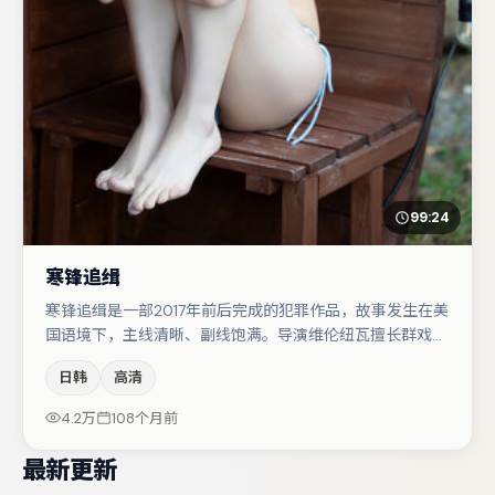
99:24
寒锋追缉
寒锋追缉是一部2017年前后完成的犯罪作品，故事发生在美
国语境下，主线清晰、副线饱满。导演维伦纽瓦擅长群戏与
空间压迫感，本片在视听语言上与题材形成互文。主演阵容
日韩
高清
包括雷佳音、谭卓、刘亦菲等，角色动机前后呼应，适合喜
欢抠台词与伏笔的观众。整体完成度较高，适合周末一口气
4.2万
108个月前
追完。
最新更新