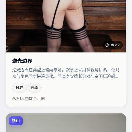
95:37
逆光边界
逆光边界在类型上偏向悬疑，叙事上采用多视角拼贴，让观
众与角色同步拼凑真相。导演李安擅长群戏与空间压迫感，
本片在视听语言上与题材形成互文。主演阵容包括于和伟、
日韩
高清
马丽、周迅等，角色动机前后呼应，适合喜欢抠台词与伏笔
的观众。若你偏爱强类型与清晰主线，这部作品值得关注。
9.1万
131个月前
热门