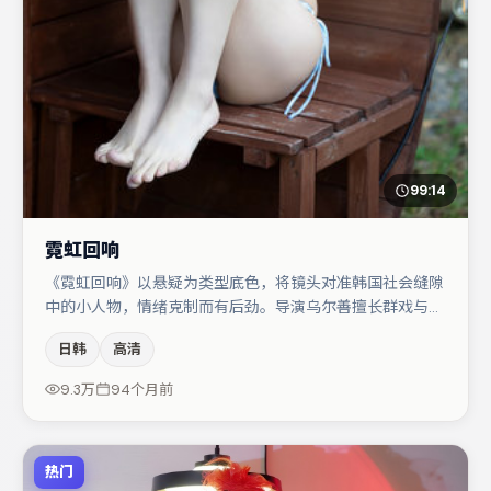
99:14
霓虹回响
《霓虹回响》以悬疑为类型底色，将镜头对准韩国社会缝隙
中的小人物，情绪克制而有后劲。导演乌尔善擅长群戏与空
间压迫感，本片在视听语言上与题材形成互文。桂纶镁在片
日韩
高清
中承担叙事驱动，河正宇、肖央分别提供反差与喜剧/悬疑
调剂（视场次而定）。若你偏爱强类型与清晰主线，这部作
9.3万
94个月前
品值得关注。
热门