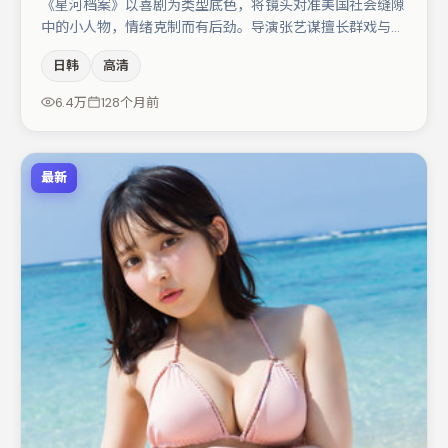
《星河档案》以喜剧为类型底色，将镜头对准美国社会缝隙
中的小人物，情绪克制而有后劲。导演张艺谋擅长群戏与空
间压迫感，本片在视听语言上与题材形成互文。主演阵容包
日韩
高清
括汤唯、王千源、木村拓哉等，角色动机前后呼应，适合喜
欢抠台词与伏笔的观众。节奏紧凑、反转有度，值得列入片
6.4万
128个月前
单。
最新